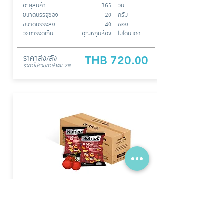
อายุสินค้า
365
วัน
ขนาดบรรจุซอง
20
กรัม
ขนาดบรรจุลัง
40
ซอง
วิธีการจัดเก็บ
อุณหภูมิห้อง
ไม่โดนแดด
ราคาส่ง/ลัง
THB 720.00
ราคาไม่รวมภาษี
VAT 7%
MIXED ROOT CHIPS
TOMATO KETCHUP
มันหวานหลากชนิดผสมเผือกทอดอบกรอบ รสซอส
มะเขือเทศ