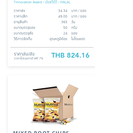
7innovation Award / มังสวิรัติ
/ HALAL
ราคาส่ง
34.34
บาท /​​ ซอง
ราคาปลีก
49.00
บาท / ซอง
อายุสินค้า
365
วัน
ขนาดบรรจุซอง
50
กรัม
ขนาดบรรจุลัง
24
ซอง
วิธีการจัดเก็บ
อุณหภูมิห้อง
ไม่โดนแดด
ราคาส่ง/ลัง
THB 824.16
ราคาไม่รวมภาษี VAT 7%