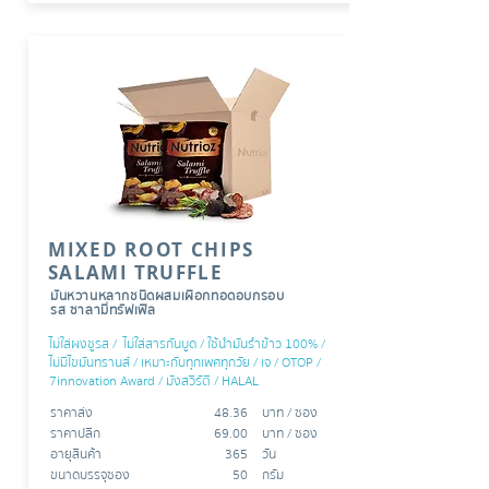
MIXED ROOT CHIPS
SALAMI TRUFFLE
มันหวานหลากชนิดผสมเผือกทอดอบกรอบ
รส ซาลามี่ทรัฟเฟิล
ไม่ใส่ผงชูรส / ไม่ใส่สารกันบูด / ใช้นำมันรำข้าว 100% /
ไม่มีไขมันทรานส์ / เหมาะกับทุกเพศทุกวัย / เจ / OTOP /
7innovation Award / มังสวิรัติ / HALAL
ราคาส่ง
48.36
บาท /​​ ซอง
ราคาปลีก
69.00
บาท / ซอง
อายุสินค้า
365
วัน
ขนาดบรรจุซอง
50
กรัม