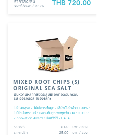
ราคาส่ง/ลัง
THB 720.00
ราคาไม่รวมภาษี
VAT 7%
MIXED ROOT CHIPS (S)
ORIGINAL SEA SALT
มันหวานหลากชนิดผสมเผือกทอดอบกรอบ
รส ออริจินอล (ซองเล็ก)
ไม่ใส่ผงชูรส / ไม่ใส่สารกันบูด / ใช้นำมันรำข้าว 100% /
ไม่มีไขมันทรานส์ / เหมาะกับทุกเพศทุกวัย / เจ / OTOP /
7innovation Award / มังสวิรัติ
/ HALAL
ราคาส่ง
18.00
บาท /​​ ซอง
ราคาปลีก
25.00
บาท / ซอง