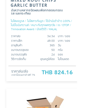
MIXED ROOT CHIPS
GARLIC BUTTER
มันหวานหลากชนิดผสมเผือกทอดอบกรอบ
รส เนยกระเทียม
ไม่ใส่ผงชูรส / ไม่ใส่สารกันบูด / ใช้นำมันรำข้าว 100% /
ไม่มีไขมันทรานส์ / เหมาะกับทุกเพศทุกวัย / เจ / OTOP /
7innovation Award / มังสวิรัติ
/ HALAL
ราคาส่ง
34.34
บาท /​​ ซอง
ราคาปลีก
49.00
บาท / ซอง
อายุสินค้า
365
วัน
ขนาดบรรจุซอง
50
กรัม
ขนาดบรรจุลัง
24
ซอง
วิธีการจัดเก็บ
อุณหภูมิห้อง
ไม่โดนแดด
ราคาส่ง/ลัง
THB 824.16
ราคาไม่รวมภาษี
VAT 7%