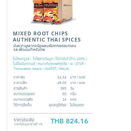
MIXED ROOT CHIPS
AUTHENTIC THAI SPICES
มันหวานหลากชนิดผสมเผือกทอดอบกรอบ
รส เผ็ดต้นตำหรับไทย
ไม่ใส่ผงชูรส / ไม่ใส่สารกันบูด / ใช้นำมันรำข้าว 100% /
ไม่มีไขมันทรานส์ / เหมาะกับทุกเพศทุกวัย / เจ / OTOP /
7innovation Award / มังสวิรัติ
/ HALAL
ราคาส่ง
34.34
บาท /​​ ซอง
ราคาปลีก
49.00
บาท / ซอง
อายุสินค้า
365
วัน
ขนาดบรรจุซอง
50
กรัม
ขนาดบรรจุลัง
24
ซอง
วิธีการจัดเก็บ
อุณหภูมิห้อง
ไม่โดนแดด
ราคาส่ง/ลัง
THB 824.16
ราคาไม่รวมภาษี
VAT 7%