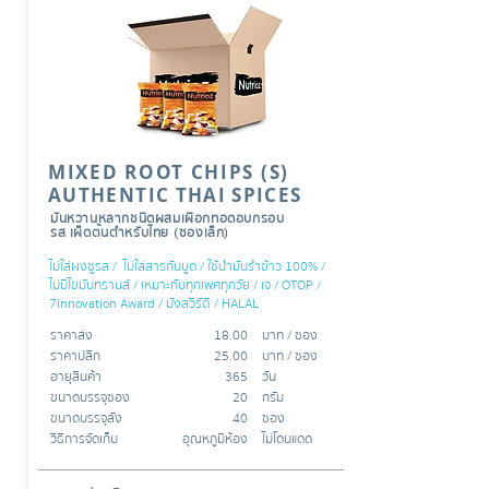
MIXED ROOT CHIPS (S)
AUTHENTIC THAI SPICES
มันหวานหลากชนิดผสมเผือกทอดอบกรอบ
รส เผ็ดต้นตำหรับไทย (ซองเล็ก)
ไม่ใส่ผงชูรส / ไม่ใส่สารกันบูด / ใช้นำมันรำข้าว 100% /
ไม่มีไขมันทรานส์ / เหมาะกับทุกเพศทุกวัย / เจ / OTOP /
7innovation Award / มังสวิรัติ
/ HALAL
ราคาส่ง
18.00
บาท /​​ ซอง
ราคาปลีก
25.00
บาท / ซอง
อายุสินค้า
365
วัน
ขนาดบรรจุซอง
20
กรัม
ขนาดบรรจุลัง
40
ซอง
วิธีการจัดเก็บ
อุณหภูมิห้อง
ไม่โดนแดด